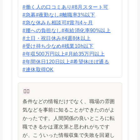
#働く人の口コミあり
#8月スタート可
#急募
#夜勤なし
#離職率3%以下
#急な休みも相談可
#賞与4ヶ月
#腰への負担なし
#有給消化率90%以上
#土日・祝日休み
#4週8休以上
#受け持ち少なめ
#残業10h以下
#年収500万円以上
#月給35万円以上
#年間休日120日以上
#希望休ほぼ通る
#連休取得OK
👩‍⚕️
条件などの情報だけでなく、職場の雰囲
気などを事前に知ることができたのがよ
かったです。人間関係の良いところに転
職できるかは運次第と思われがちです
が、こういった情報収集で失敗を回避し