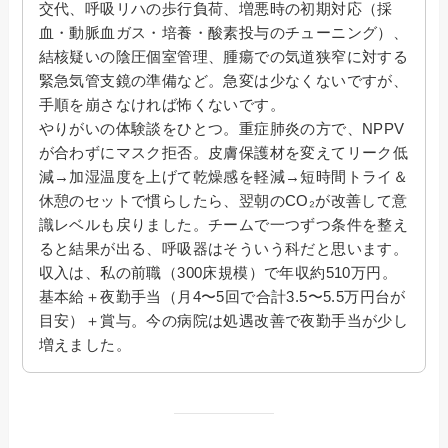
交代、呼吸リハの歩行負荷、増悪時の初期対応（採
血・動脈血ガス・培養・酸素投与のチューニング）、
結核疑いの陰圧個室管理、腫瘍での気道狭窄に対する
緊急気管支鏡の準備など。急変は少なくないですが、
手順を崩さなければ怖くないです。
やりがいの体験談をひとつ。重症肺炎の方で、NPPV
が合わずにマスク拒否。皮膚保護材を変えてリーク低
減→加湿温度を上げて乾燥感を軽減→短時間トライ＆
休憩のセットで慣らしたら、翌朝のCO₂が改善して意
識レベルも戻りました。チームで一つずつ条件を整え
ると結果が出る、呼吸器はそういう科だと思います。
収入は、私の前職（300床規模）で年収約510万円。
基本給＋夜勤手当（月4〜5回で合計3.5〜5.5万円台が
目安）＋賞与。今の病院は処遇改善で夜勤手当が少し
増えました。