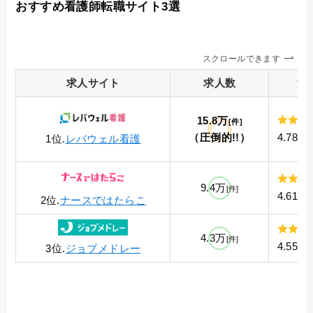
おすすめ看護師転職サイト3選
スクロールできます
求人サイト
求人数
満
15.8万
[件]
（圧倒的!!）
4.78
1位.
レバウェル看護
9.4万
[件]
4.61
2位.
ナースではたらこ
4.3万
[件]
4.55
3位.
ジョブメドレー