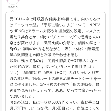
匿名さん
元CCU→今は呼吸器内科病棟3年目です。向いてるの
は「コツコツ型」「手順に強い」人(｀･ω･´) NPPV
やHFNCはアラーム対応や加温加湿の設定、マスクの
当たり具合とか、細かい“チューニング”で患者さんの
楽さが変わります。気管支鏡の介助は、鎮静の深さ・
SpO₂・咳嗽の出方を見ながら、吸引・体位・酸素流
量の微調整を医師と呼吸で合わせる感じ。
印象に残ってるのは、間質性肺炎でHOT導入になっ
た60代の方。最初はボンベが怖いって涙目で…(；
▽；) 退院前に在宅酸素（HOT）の取り扱いと非常
時の連絡先、散歩ルートの酸素流量チートシートを一
緒に作りました。1か月後の外来で「孫の運動会、最
後まで見られたよ」って。ああ、やってて良かったっ
て思いました。
お金の話は、私は年収約500万円くらい。夜勤手当は
月5万円ちょい（2交代、月5回目安）。病院によって