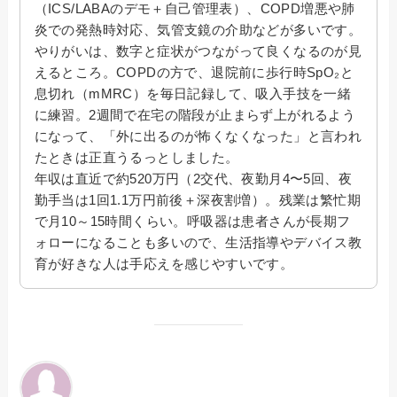
（ICS/LABAのデモ＋自己管理表）、COPD増悪や肺
炎での発熱時対応、気管支鏡の介助などが多いです。
やりがいは、数字と症状がつながって良くなるのが見
えるところ。COPDの方で、退院前に歩行時SpO₂と
息切れ（mMRC）を毎日記録して、吸入手技を一緒
に練習。2週間で在宅の階段が止まらず上がれるよう
になって、「外に出るのが怖くなくなった」と言われ
たときは正直うるっとしました。
年収は直近で約520万円（2交代、夜勤月4〜5回、夜
勤手当は1回1.1万円前後＋深夜割増）。残業は繁忙期
で月10～15時間くらい。呼吸器は患者さんが長期フ
ォローになることも多いので、生活指導やデバイス教
育が好きな人は手応えを感じやすいです。