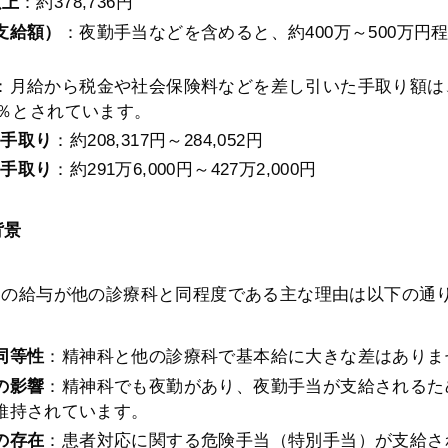
以上
：​約378,736円
支給額）
：​夜勤手当などを含めると、約400万～500万円
：​月給から税金や社会保険料などを差し引いた手取り額は
5％とされています。​
の手取り
：​約208,317円～284,052円​
の手取り
：​約291万6,000円～427万2,000円​
背景
の給与が他の診療科と同程度である主な理由は以下の通り
同等性
：​精神科と他の診療科で基本給に大きな差はありま
の影響
：​精神科でも夜勤があり、夜勤手当が支給されるた
維持されています。​
の存在
：​患者対応に関する危険手当（特別手当）が支給さ