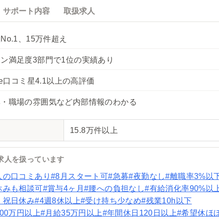
取扱求人
サポート内容
No.1、15万件超え
ン満足度3部門で1位の実績あり
gle口コミ星4.1以上の高評価
率・職場の雰囲気など内部情報のわかる
15.8万件以上
求人を扱っています
人の口コミあり
#8月スタート可
#急募
#夜勤なし
#離職率3%以
休みも相談可
#賞与4ヶ月
#腰への負担なし
#有給消化率90%以
・祝日休み
#4週8休以上
#受け持ち少なめ
#残業10h以下
500万円以上
#月給35万円以上
#年間休日120日以上
#希望休ほ