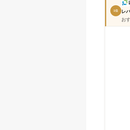
レ
1位
お