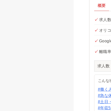
概要
求人数
オリコ
Goo
離職
求人数
こんな
#働く
#急な
#土日
#年収