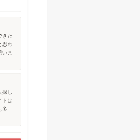
できた
と思わ
思いま
人探し
イトは
も多