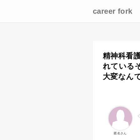
career fork
精神科看
れている
大変なん
匿名さん