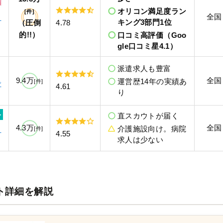
オリコン満足度ラン
[件]
全国
ェ
キング3部門1位
（圧倒
4.78
的!!）
口コミ高評価（Goo
gle口コミ星4.1）
派遣求人も豊富
9.4万
全国
運営歴14年の実績あ
[件]
で
4.61
り
直スカウトが届く
4.3万
全国
介護施設向け。病院
メ
[件]
4.55
求人は少ない
ト詳細を解説