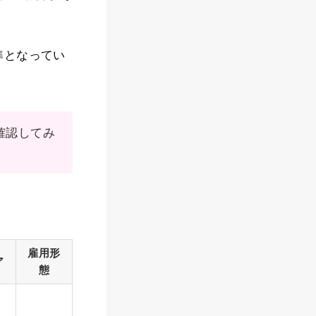
準となってい
確認してみ
雇用形
ア
態