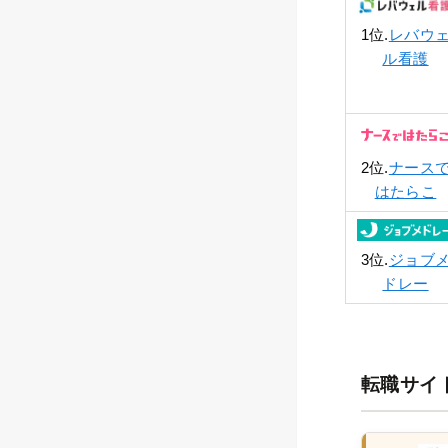
1位.
レバウ
ル看護
2位.
ナース
はたらこ
3位.
ジョブ
ドレー
転職サイ