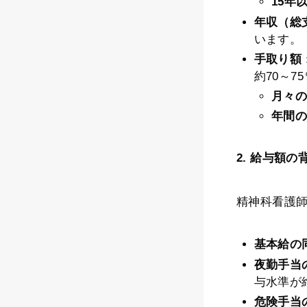
15年
年収（総
います。 ​
手取り額
約70～7
月々
年間
2. 給与額の
精神科看護師
基本給の
夜勤手当
与水準が
危険手当