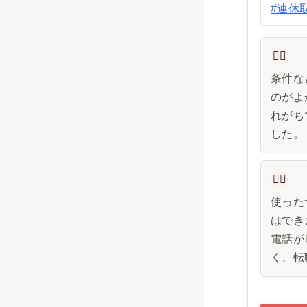
#連休
👩‍⚕️
条件な
のがよ
れがち
した。
👩‍⚕️
使った
はでき
電話が
く、転