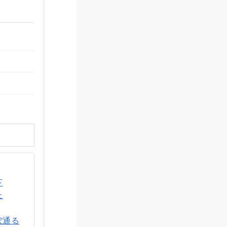
下
上
ぼ通る