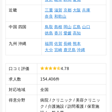
近畿
三重
滋賀
京都
大阪
兵庫
奈良
和歌山
中国 四国
鳥取
島根
岡山
広島
山口
徳島
香川
愛媛
高知
九州 沖縄
福岡
佐賀
長崎
熊本
大分
宮崎
鹿児島
沖縄
口コミ評価
4.78
求人数
154,406件
対応地域
全国
得意分野
病院 / クリニック / 美容クリニッ
ク / 介護施設 / 訪問看護 / 保育施