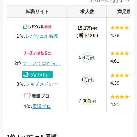
スクロールできます
転職
サイト
求人数
満足度
15.1万
[件]
（断トツ!!）
4.78
1位.
レバウェル看護
9.4万
[件]
4.61
2位.
ナースではたらこ
4万
[件]
4.39
3位.
ジョブメドレー
7,000
[件]
4.21
4位.
看護プロ