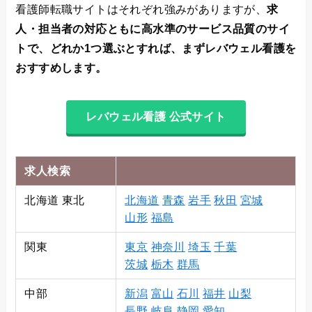
看護師転職サイトはそれぞれ強みがありますが、
求
人・担当者の対応ともに高水準のサービス品質のサイ
トで、どれか1つ選ぶとすれば、まずレバウェル看護を
おすすめします。
レバウェル看護 公式サイト
求人検索
北海道 東北
北海道
青森
岩手
秋田
宮城
山形
福島
関東
東京
神奈川
埼玉
千葉
茨城
栃木
群馬
中部
新潟
富山
石川
福井
山梨
長野
岐阜
静岡
愛知