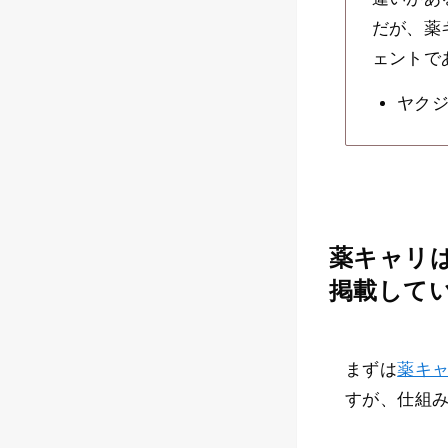
だが、薬
ェントで
ヤク
薬キャリ
掲載して
まずは
薬キ
すが、仕組