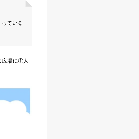
まっている
の広場に①人