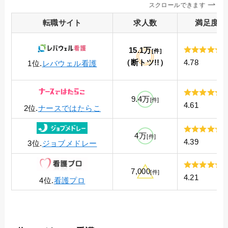
スクロールできます
転職
サイト
求人数
満足度
15.1万
[件]
（断トツ!!）
4.78
1位.
レバウェル看護
9.4万
[件]
4.61
2位.
ナースではたらこ
4万
[件]
4.39
3位.
ジョブメドレー
7,000
[件]
4.21
4位.
看護プロ