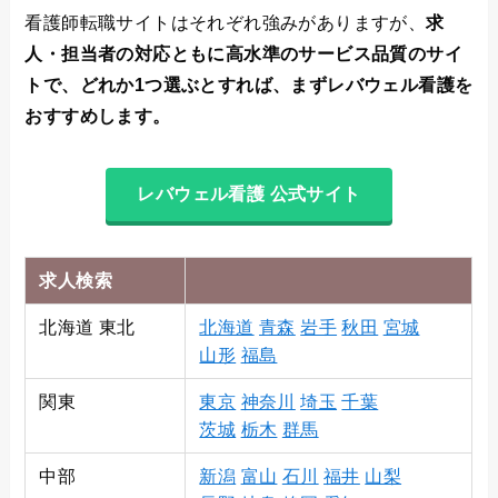
看護師転職サイトはそれぞれ強みがありますが、
求
人・担当者の対応ともに高水準のサービス品質のサイ
トで、どれか1つ選ぶとすれば、まずレバウェル看護を
おすすめします。
レバウェル看護 公式サイト
求人検索
北海道 東北
北海道
青森
岩手
秋田
宮城
山形
福島
関東
東京
神奈川
埼玉
千葉
茨城
栃木
群馬
中部
新潟
富山
石川
福井
山梨