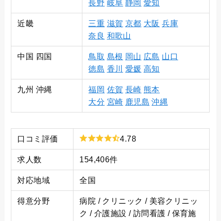
長野
岐阜
静岡
愛知
近畿
三重
滋賀
京都
大阪
兵庫
奈良
和歌山
中国 四国
鳥取
島根
岡山
広島
山口
徳島
香川
愛媛
高知
九州 沖縄
福岡
佐賀
長崎
熊本
大分
宮崎
鹿児島
沖縄
口コミ評価
4.78
求人数
154,406件
対応地域
全国
得意分野
病院 / クリニック / 美容クリニッ
ク / 介護施設 / 訪問看護 / 保育施