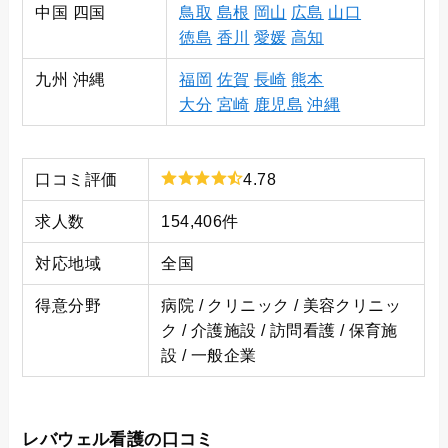
中国 四国
鳥取
島根
岡山
広島
山口
徳島
香川
愛媛
高知
九州 沖縄
福岡
佐賀
長崎
熊本
大分
宮崎
鹿児島
沖縄
口コミ評価
4.78
求人数
154,406件
対応地域
全国
得意分野
病院 / クリニック / 美容クリニッ
ク / 介護施設 / 訪問看護 / 保育施
設 / 一般企業
レバウェル看護の口コミ