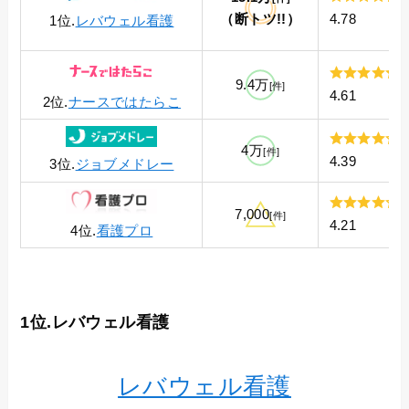
（断トツ!!）
4.78
1位.
レバウェル看護
9.4万
[件]
4.61
2位.
ナースではたらこ
4万
[件]
4.39
3位.
ジョブメドレー
7,000
[件]
4.21
4位.
看護プロ
1位.レバウェル看護
レバウェル看護