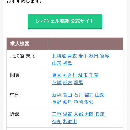
おすすめします。
レバウェル看護 公式サイト
求人検索
北海道 東北
北海道
青森
岩手
秋田
宮城
山形
福島
関東
東京
神奈川
埼玉
千葉
茨城
栃木
群馬
中部
新潟
富山
石川
福井
山梨
長野
岐阜
静岡
愛知
近畿
三重
滋賀
京都
大阪
兵庫
奈良
和歌山