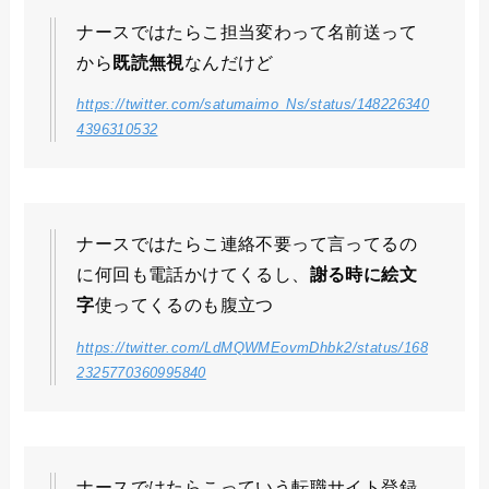
ナースではたらこ担当変わって名前送って
から
既読無視
なんだけど
https://twitter.com/satumaimo_Ns/status/148226340
4396310532
ナースではたらこ連絡不要って言ってるの
に何回も電話かけてくるし、
謝る時に絵文
字
使ってくるのも腹立つ
https://twitter.com/LdMQWMEovmDhbk2/status/168
2325770360995840
ナースではたらこっていう転職サイト登録