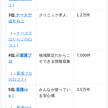
ミ
）
3位.
ナースで
クリニック求人
1.2万件
はたらこ
（→
ナースで
はたらこの口
コミ
）
4位.
看護プ
地域限定だからこ
7,000件
ロ
そできる情報収集
（→
看護プロ
の口コミ
）
5位.
看護ro
みんなが使ってい
3.5万件
o！
る安心感
（→
看護roo!