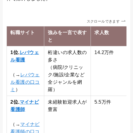
スクロールできます
転職サイト
強みを一言で表す
求人数
と
1位.
レバウェ
桁違いの求人数の
14.2万件
ル看護
多さ
（病院/クリニッ
（→
レバウェ
ク/施設/企業など
ル看護の口コ
全ジャンルを網
ミ
）
羅）
2位.
マイナビ
未経験歓迎求人が
5.5万件
看護師
豊富
（→
マイナビ
看護師の口コ