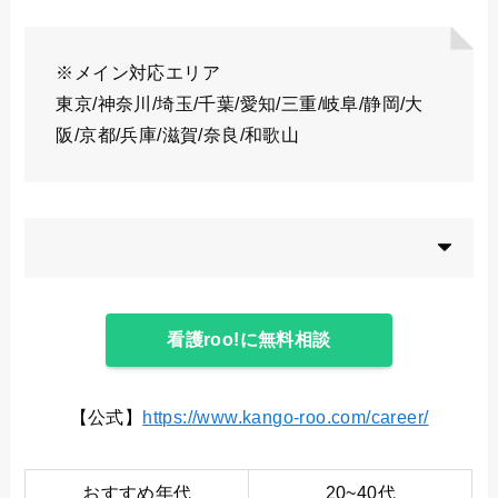
※メイン対応エリア
東京/神奈川/埼玉/千葉/愛知/三重/岐阜/静岡/大
阪/京都/兵庫/滋賀/奈良/和歌山
看護roo!に無料相談
【公式】
https://www.kango-roo.com/career/
おすすめ年代
20~40代